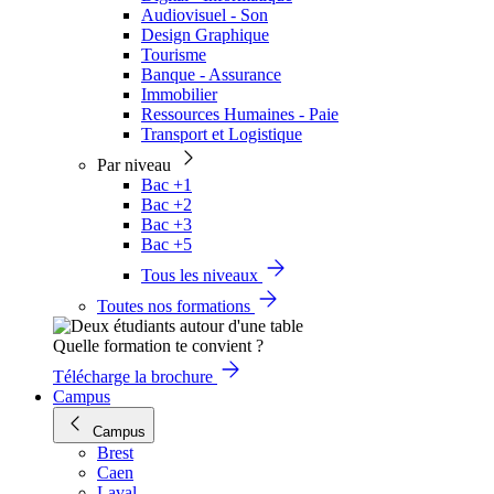
Audiovisuel - Son
Design Graphique
Tourisme
Banque - Assurance
Immobilier
Ressources Humaines - Paie
Transport et Logistique
Par niveau
Bac +1
Bac +2
Bac +3
Bac +5
Tous les niveaux
Toutes nos formations
Quelle formation te convient ?
Télécharge la brochure
Campus
Campus
Brest
Caen
Laval