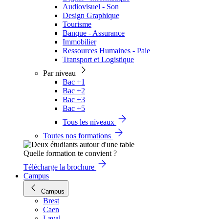
Audiovisuel - Son
Design Graphique
Tourisme
Banque - Assurance
Immobilier
Ressources Humaines - Paie
Transport et Logistique
Par niveau
Bac +1
Bac +2
Bac +3
Bac +5
Tous les niveaux
Toutes nos formations
Quelle formation te convient ?
Télécharge la brochure
Campus
Campus
Brest
Caen
Laval