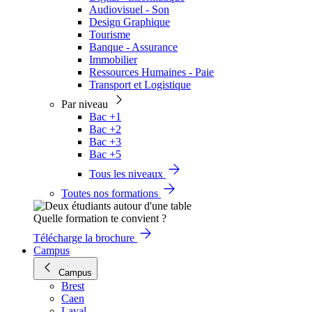
Audiovisuel - Son
Design Graphique
Tourisme
Banque - Assurance
Immobilier
Ressources Humaines - Paie
Transport et Logistique
Par niveau
Bac +1
Bac +2
Bac +3
Bac +5
Tous les niveaux
Toutes nos formations
Quelle formation te convient ?
Télécharge la brochure
Campus
Campus
Brest
Caen
Laval