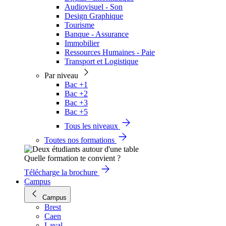
Audiovisuel - Son
Design Graphique
Tourisme
Banque - Assurance
Immobilier
Ressources Humaines - Paie
Transport et Logistique
Par niveau
Bac +1
Bac +2
Bac +3
Bac +5
Tous les niveaux
Toutes nos formations
Quelle formation te convient ?
Télécharge la brochure
Campus
Campus
Brest
Caen
Laval