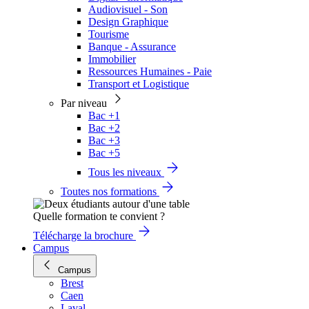
Audiovisuel - Son
Design Graphique
Tourisme
Banque - Assurance
Immobilier
Ressources Humaines - Paie
Transport et Logistique
Par niveau
Bac +1
Bac +2
Bac +3
Bac +5
Tous les niveaux
Toutes nos formations
Quelle formation te convient ?
Télécharge la brochure
Campus
Campus
Brest
Caen
Laval