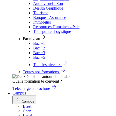
Audiovisuel - Son
Design Graphique
Tourisme
Banque - Assurance
Immobilier
Ressources Humaines - Paie
Transport et Logistique
Par niveau
Bac +1
Bac +2
Bac +3
Bac +5
Tous les niveaux
Toutes nos formations
Quelle formation te convient ?
Télécharge la brochure
Campus
Campus
Brest
Caen
Laval