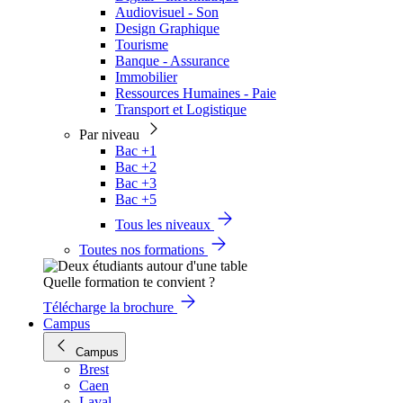
Audiovisuel - Son
Design Graphique
Tourisme
Banque - Assurance
Immobilier
Ressources Humaines - Paie
Transport et Logistique
Par niveau
Bac +1
Bac +2
Bac +3
Bac +5
Tous les niveaux
Toutes nos formations
Quelle formation te convient ?
Télécharge la brochure
Campus
Campus
Brest
Caen
Laval