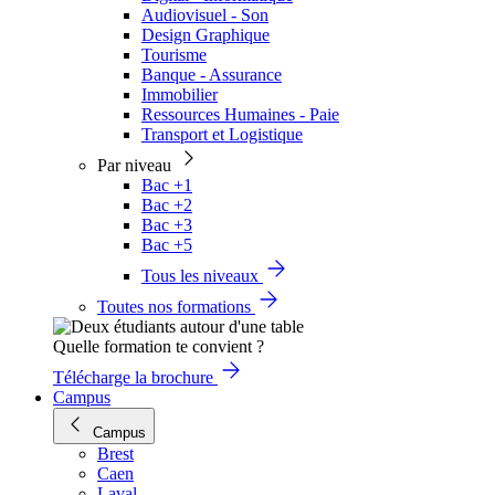
Audiovisuel - Son
Design Graphique
Tourisme
Banque - Assurance
Immobilier
Ressources Humaines - Paie
Transport et Logistique
Par niveau
Bac +1
Bac +2
Bac +3
Bac +5
Tous les niveaux
Toutes nos formations
Quelle formation te convient ?
Télécharge la brochure
Campus
Campus
Brest
Caen
Laval