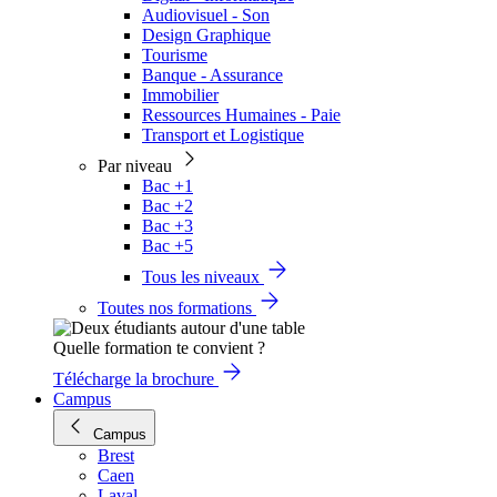
Audiovisuel - Son
Design Graphique
Tourisme
Banque - Assurance
Immobilier
Ressources Humaines - Paie
Transport et Logistique
Par niveau
Bac +1
Bac +2
Bac +3
Bac +5
Tous les niveaux
Toutes nos formations
Quelle formation te convient ?
Télécharge la brochure
Campus
Campus
Brest
Caen
Laval