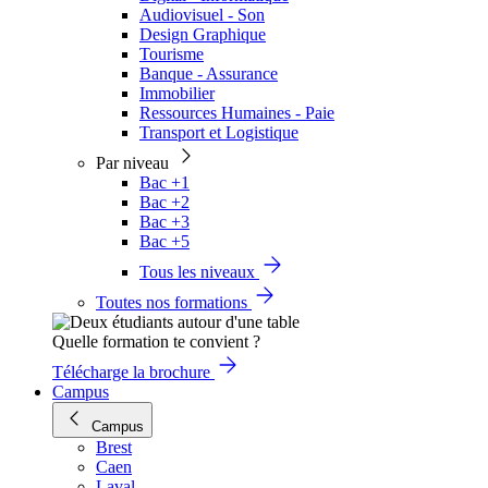
Audiovisuel - Son
Design Graphique
Tourisme
Banque - Assurance
Immobilier
Ressources Humaines - Paie
Transport et Logistique
Par niveau
Bac +1
Bac +2
Bac +3
Bac +5
Tous les niveaux
Toutes nos formations
Quelle formation te convient ?
Télécharge la brochure
Campus
Campus
Brest
Caen
Laval