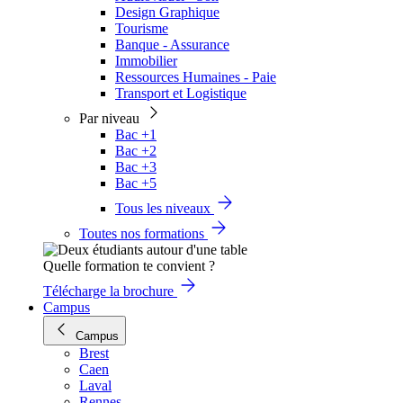
Design Graphique
Tourisme
Banque - Assurance
Immobilier
Ressources Humaines - Paie
Transport et Logistique
Par niveau
Bac +1
Bac +2
Bac +3
Bac +5
Tous les niveaux
Toutes nos formations
Quelle formation te convient ?
Télécharge la brochure
Campus
Campus
Brest
Caen
Laval
Rennes