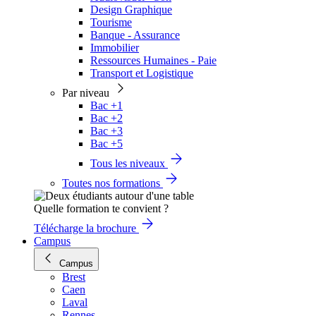
Design Graphique
Tourisme
Banque - Assurance
Immobilier
Ressources Humaines - Paie
Transport et Logistique
Par niveau
Bac +1
Bac +2
Bac +3
Bac +5
Tous les niveaux
Toutes nos formations
Quelle formation te convient ?
Télécharge la brochure
Campus
Campus
Brest
Caen
Laval
Rennes