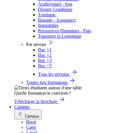
Audiovisuel - Son
Design Graphique
Tourisme
Banque - Assurance
Immobilier
Ressources Humaines - Paie
Transport et Logistique
Par niveau
Bac +1
Bac +2
Bac +3
Bac +5
Tous les niveaux
Toutes nos formations
Quelle formation te convient ?
Télécharge la brochure
Campus
Campus
Brest
Caen
Laval