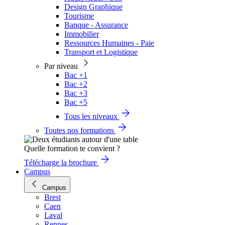
Design Graphique
Tourisme
Banque - Assurance
Immobilier
Ressources Humaines - Paie
Transport et Logistique
Par niveau
Bac +1
Bac +2
Bac +3
Bac +5
Tous les niveaux
Toutes nos formations
Quelle formation te convient ?
Télécharge la brochure
Campus
Campus
Brest
Caen
Laval
Rennes