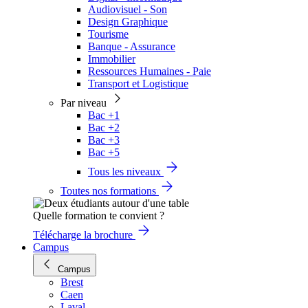
Audiovisuel - Son
Design Graphique
Tourisme
Banque - Assurance
Immobilier
Ressources Humaines - Paie
Transport et Logistique
Par niveau
Bac +1
Bac +2
Bac +3
Bac +5
Tous les niveaux
Toutes nos formations
Quelle formation te convient ?
Télécharge la brochure
Campus
Campus
Brest
Caen
Laval