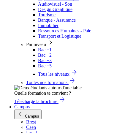
Audiovisuel - Son
Design Graphique
Tourisme
Banque - Assurance
Immobilier
Ressources Humaines - Paie
Transport et Logistique
Par niveau
Bac +1
Bac +2
Bac +3
Bac +5
Tous les niveaux
Toutes nos formations
Quelle formation te convient ?
Télécharge la brochure
Campus
Campus
Brest
Caen
Laval