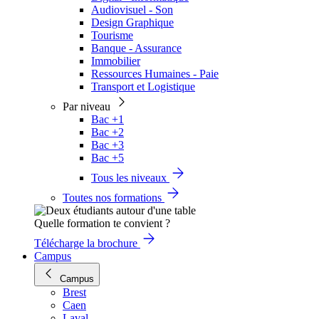
Audiovisuel - Son
Design Graphique
Tourisme
Banque - Assurance
Immobilier
Ressources Humaines - Paie
Transport et Logistique
Par niveau
Bac +1
Bac +2
Bac +3
Bac +5
Tous les niveaux
Toutes nos formations
Quelle formation te convient ?
Télécharge la brochure
Campus
Campus
Brest
Caen
Laval