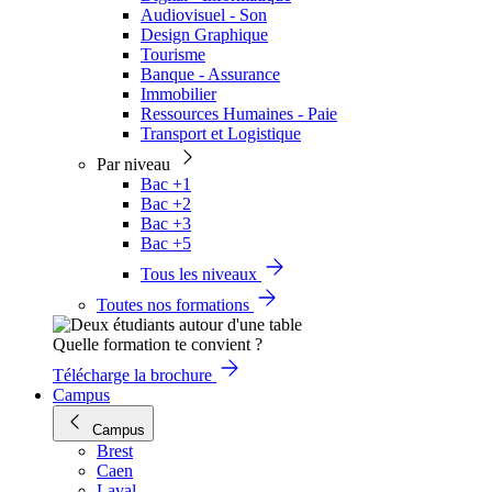
Audiovisuel - Son
Design Graphique
Tourisme
Banque - Assurance
Immobilier
Ressources Humaines - Paie
Transport et Logistique
Par niveau
Bac +1
Bac +2
Bac +3
Bac +5
Tous les niveaux
Toutes nos formations
Quelle formation te convient ?
Télécharge la brochure
Campus
Campus
Brest
Caen
Laval