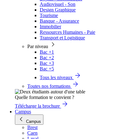
Audiovisuel - Son
Design Graphique
Tourisme
Banque - Assurance
Immobilier
Ressources Humaines - Paie
Transport et Logistique
Par niveau
Bac +1
Bac +2
Bac +3
Bac +5
Tous les niveaux
Toutes nos formations
Quelle formation te convient ?
Télécharge la brochure
Campus
Campus
Brest
Caen
Laval