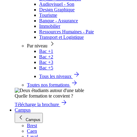
Audiovisuel - Son
Design Graphique
Tourisme
Banque - Assurance
Immobilier
Ressources Humaines - Paie
Transport et Logistique
Par niveau
Bac +1
Bac +2
Bac +3
Bac +5
Tous les niveaux
Toutes nos formations
Quelle formation te convient ?
Télécharge la brochure
Campus
Campus
Brest
Caen
Laval