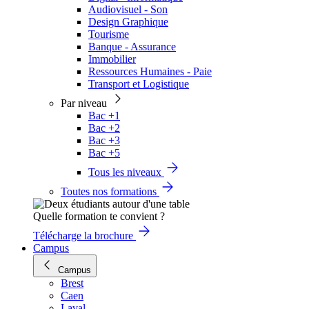
Audiovisuel - Son
Design Graphique
Tourisme
Banque - Assurance
Immobilier
Ressources Humaines - Paie
Transport et Logistique
Par niveau
Bac +1
Bac +2
Bac +3
Bac +5
Tous les niveaux
Toutes nos formations
Quelle formation te convient ?
Télécharge la brochure
Campus
Campus
Brest
Caen
Laval