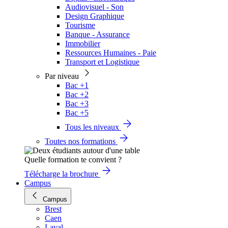
Audiovisuel - Son
Design Graphique
Tourisme
Banque - Assurance
Immobilier
Ressources Humaines - Paie
Transport et Logistique
Par niveau
Bac +1
Bac +2
Bac +3
Bac +5
Tous les niveaux
Toutes nos formations
Quelle formation te convient ?
Télécharge la brochure
Campus
Campus
Brest
Caen
Laval