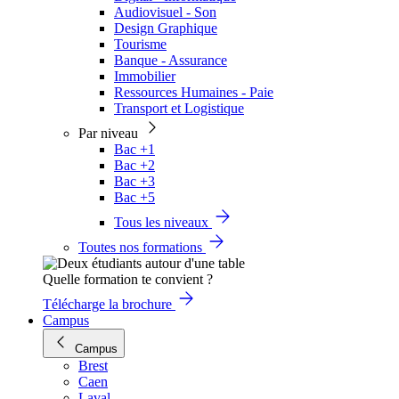
Audiovisuel - Son
Design Graphique
Tourisme
Banque - Assurance
Immobilier
Ressources Humaines - Paie
Transport et Logistique
Par niveau
Bac +1
Bac +2
Bac +3
Bac +5
Tous les niveaux
Toutes nos formations
Quelle formation te convient ?
Télécharge la brochure
Campus
Campus
Brest
Caen
Laval