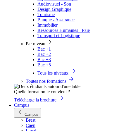
Audiovisuel - Son
Design Graphique
Tourisme
Banque - Assurance
Immobilier
Ressources Humaines - Paie
Transport et Logistique
Par niveau
Bac +1
Bac +2
Bac +3
Bac +5
Tous les niveaux
Toutes nos formations
Quelle formation te convient ?
Télécharge la brochure
Campus
Campus
Brest
Caen
Laval