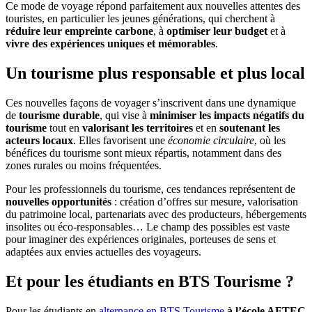
Ce mode de voyage répond parfaitement aux nouvelles attentes des
touristes, en particulier les jeunes générations, qui cherchent à
réduire leur empreinte carbone
, à
optimiser leur budget
et à
vivre des expériences uniques et mémorables
.
Un tourisme plus responsable et plus local
Ces nouvelles façons de voyager s’inscrivent dans une dynamique
de
tourisme durable
, qui vise à
minimiser les impacts négatifs du
tourisme
tout en
valorisant les territoires
et en
soutenant les
acteurs locaux
. Elles favorisent une
économie circulaire
, où les
bénéfices du tourisme sont mieux répartis, notamment dans des
zones rurales ou moins fréquentées.
Pour les professionnels du tourisme, ces tendances représentent de
nouvelles opportunités
: création d’offres sur mesure, valorisation
du patrimoine local, partenariats avec des producteurs, hébergements
insolites ou éco-responsables… Le champ des possibles est vaste
pour imaginer des expériences originales, porteuses de sens et
adaptées aux envies actuelles des voyageurs.
Et pour les étudiants en BTS Tourisme ?
Pour les étudiants en
alternance en BTS Tourisme
à l’école AFTEC