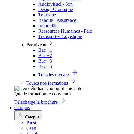
Audiovisuel - Son
Design Graphique
Tourisme
Banque - Assurance
Immobilier
Ressources Humaines - Paie
Transport et Logistique
Par niveau
Bac +1
Bac +2
Bac +3
Bac +5
Tous les niveaux
Toutes nos formations
Quelle formation te convient ?
Télécharge la brochure
Campus
Campus
Brest
Caen
Laval