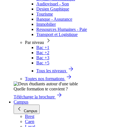
Audiovisuel - Son
Design Graphique
Tourisme
Banque - Assurance
Immobilier
Ressources Humaines - Paie
Transport et Logistique
Par niveau
Bac +1
Bac +2
Bac +3
Bac +5
Tous les niveaux
Toutes nos formations
Quelle formation te convient ?
Télécharge la brochure
Campus
Campus
Brest
Caen
Laval