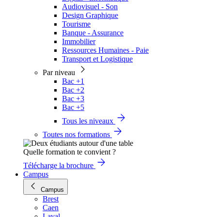
Audiovisuel - Son
Design Graphique
Tourisme
Banque - Assurance
Immobilier
Ressources Humaines - Paie
Transport et Logistique
Par niveau
Bac +1
Bac +2
Bac +3
Bac +5
Tous les niveaux
Toutes nos formations
Quelle formation te convient ?
Télécharge la brochure
Campus
Campus
Brest
Caen
Laval