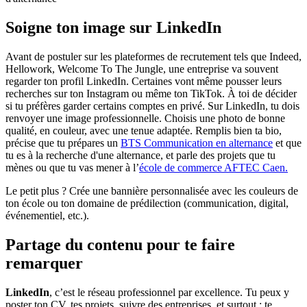
Soigne ton image sur LinkedIn
Avant de postuler sur les plateformes de recrutement tels que Indeed,
Hellowork, Welcome To The Jungle, une entreprise va souvent
regarder ton profil LinkedIn. Certaines vont même pousser leurs
recherches sur ton Instagram ou même ton TikTok. À toi de décider
si tu préfères garder certains comptes en privé. Sur LinkedIn, tu dois
renvoyer une image professionnelle. Choisis une photo de bonne
qualité, en couleur, avec une tenue adaptée. Remplis bien ta bio,
précise que tu prépares un
BTS Communication en alternance
et que
tu es à la recherche d'une alternance, et parle des projets que tu
mènes ou que tu vas mener à l’
école de commerce AFTEC Caen.
Le petit plus ? Crée une bannière personnalisée avec les couleurs de
ton école ou ton domaine de prédilection (communication, digital,
événementiel, etc.).
Partage du contenu pour te faire
remarquer
LinkedIn
, c’est le réseau professionnel par excellence. Tu peux y
poster ton CV, tes projets, suivre des entreprises, et surtout : te