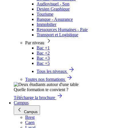
Audiovisuel - Son
Design Graphique
Tourisme
Banque - Assurance
Immobilier
Ressources Humaines - Paie
Transport et Logistique
Par niveau
Bac +1
Bac +2
Bac +3
Bac +5
Tous les niveaux
Toutes nos formations
Quelle formation te convient ?
Télécharge la brochure
Campus
Campus
Brest
Caen
Laval