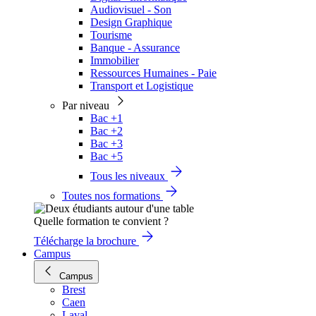
Audiovisuel - Son
Design Graphique
Tourisme
Banque - Assurance
Immobilier
Ressources Humaines - Paie
Transport et Logistique
Par niveau
Bac +1
Bac +2
Bac +3
Bac +5
Tous les niveaux
Toutes nos formations
Quelle formation te convient ?
Télécharge la brochure
Campus
Campus
Brest
Caen
Laval