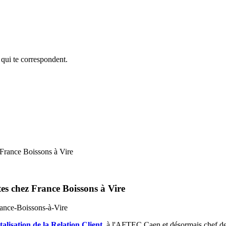
 qui te correspondent.
rance Boissons à Vire
s chez France Boissons à Vire
alisation de la Relation Client
à l'AFTEC Caen et désormais chef de