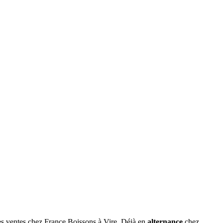
s ventes chez France Boissons à Vire. Déjà en
alternance
chez