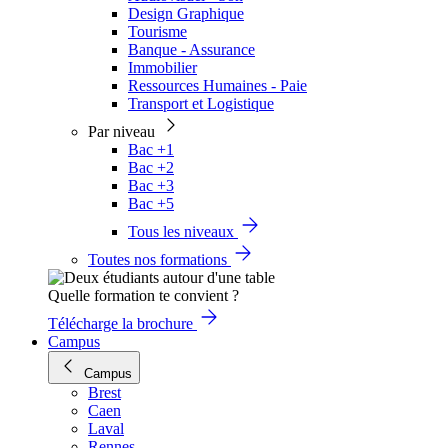
Design Graphique
Tourisme
Banque - Assurance
Immobilier
Ressources Humaines - Paie
Transport et Logistique
Par niveau
Bac +1
Bac +2
Bac +3
Bac +5
Tous les niveaux
Toutes nos formations
Quelle formation te convient ?
Télécharge la brochure
Campus
Campus
Brest
Caen
Laval
Rennes