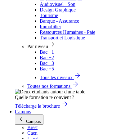
Audiovisuel - Son
Design Graphique
Tourisme
Banque - Assurance
Immobilier
Ressources Humaines - Paie
Transport et Logistique
Par niveau
Bac +1
Bac +2
Bac +3
Bac +5
Tous les niveaux
Toutes nos formations
Quelle formation te convient ?
Télécharge la brochure
Campus
Campus
Brest
Caen
Laval