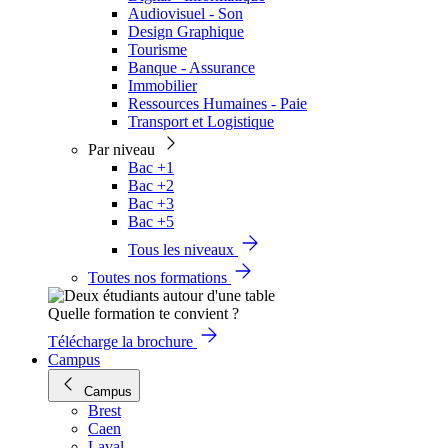
Audiovisuel - Son
Design Graphique
Tourisme
Banque - Assurance
Immobilier
Ressources Humaines - Paie
Transport et Logistique
Par niveau
Bac +1
Bac +2
Bac +3
Bac +5
Tous les niveaux
Toutes nos formations
Quelle formation te convient ?
Télécharge la brochure
Campus
Campus
Brest
Caen
Laval