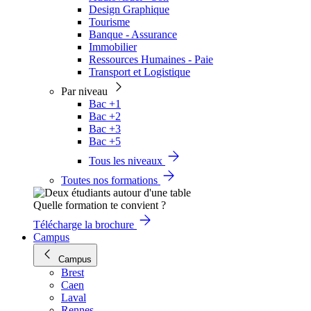
Design Graphique
Tourisme
Banque - Assurance
Immobilier
Ressources Humaines - Paie
Transport et Logistique
Par niveau
Bac +1
Bac +2
Bac +3
Bac +5
Tous les niveaux
Toutes nos formations
Quelle formation te convient ?
Télécharge la brochure
Campus
Campus
Brest
Caen
Laval
Rennes