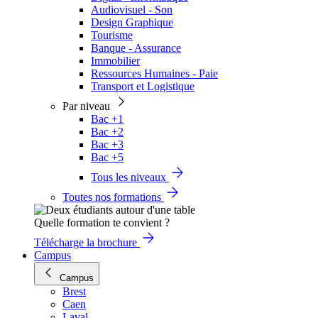
Audiovisuel - Son
Design Graphique
Tourisme
Banque - Assurance
Immobilier
Ressources Humaines - Paie
Transport et Logistique
Par niveau
Bac +1
Bac +2
Bac +3
Bac +5
Tous les niveaux
Toutes nos formations
Quelle formation te convient ?
Télécharge la brochure
Campus
Campus
Brest
Caen
Laval