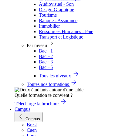
Audiovisuel - Son
Design Graphique
Tourisme
Banque - Assurance
Immobilier
Ressources Humaines - Paie
Transport et Logistique
Par niveau
Bac +1
Bac +2
Bac +3
Bac +5
Tous les niveaux
Toutes nos formations
Quelle formation te convient ?
Télécharge la brochure
Campus
Campus
Brest
Caen
Laval