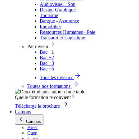
Audiovisuel - Son
Design Graphique
Tourisme
Banque - Assurance
Immobilier
Ressources Humaines - Paie
Transport et Logistique
Par niveau
Bac +1
Bac +2
Bac +3
Bac +5
Tous les niveaux
Toutes nos formations
Quelle formation te convient ?
Télécharge la brochure
Campus
Campus
Brest
Caen
Laval