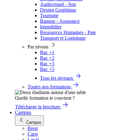
Audiovisuel - Son
Design Graphique
Tourisme
Banque - Assurance
Immobilier
Ressources Humaines - Paie
Transport et Logistique
Par niveau
Bac +1
Bac +2
Bac +3
Bac +5
Tous les niveaux
Toutes nos formations
Quelle formation te convient ?
Télécharge la brochure
Campus
Campus
Brest
Caen
Laval