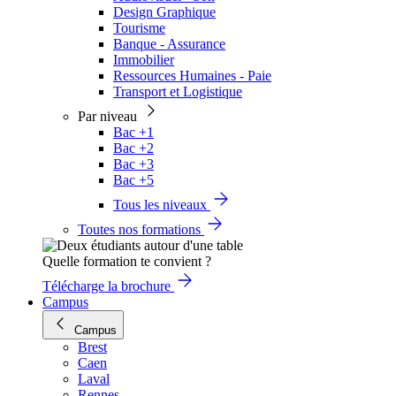
Design Graphique
Tourisme
Banque - Assurance
Immobilier
Ressources Humaines - Paie
Transport et Logistique
Par niveau
Bac +1
Bac +2
Bac +3
Bac +5
Tous les niveaux
Toutes nos formations
Quelle formation te convient ?
Télécharge la brochure
Campus
Campus
Brest
Caen
Laval
Rennes