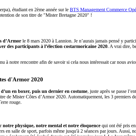
rpa), étudiant en 2ème année sur le
BTS Management Commerce Opér
obtention de son titre de "Mister Bretagne 2020" !
es d’Armor
le 8 mars 2020 à Lannion. Je n’aurais jamais pensé y partici
ver des participants à l’élection costarmoricaine 2020
. A vrai dire,
nu à notre rencontre afin de savoir si cela nous intéressait car nous avi
Côtes d'Armor 2020
vi d’un en boxer, puis un dernier en costume
, juste après se passe l’e
 titre de Mister Côtes d’Armor 2020. Automatiquement, les 3 premiers de
Terre rouge.
ur
notre physique, notre mental et notre éloquence
qui ont été pris en
iers en salle de sport, parfois même jusqu'à 2 séances par jours. Aussi, 