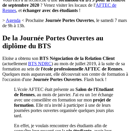
de septembre 2020
? Venez visiter les locaux de l'
AFTEC de
Rennes
, et
échanger avec des étudiants
!
>
Agenda
< Prochaine
Journée Portes Ouvertes
, le samedi 7 mars
de 9h à 13h.
De la Journée Portes Ouvertes au
diplôme du BTS
Eloïse a obtenu son
BTS Négociation de la Relation Client
(actuellement
BTS NDRC
) au mois de juillet 2019, à la suite de sa
formation au sein de
l'école professionnelle AFTEC de Rennes
.
Quelques mois auparavant, elle découvrait son centre de formation à
l'occasion d'une
Journée Portes Ouvertes
. Flash back !
L'école AFTEC était présente au
Salon de l'Etudiant
de Rennes
, au mois de janvier. J'ai eu un 1er échange
avec une conseillère en formation sur mon
projet de
formation
. Elle m'a invité à participer à une de leurs
journées portes ouvertes organisée quelques jours plus
tard.
En effet, je voulais rencontrer des étudiants afin de
connaître leur ressenti sur la
vie étudiante
, avoir leur