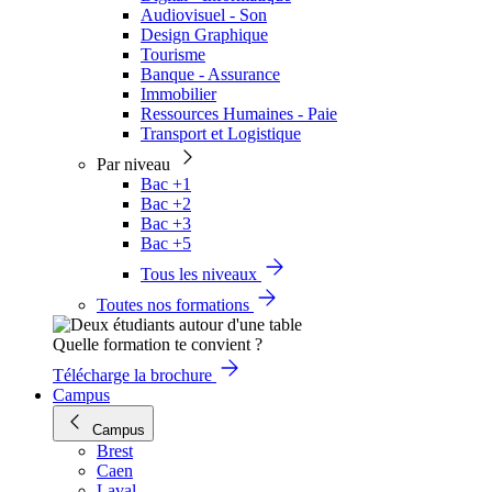
Audiovisuel - Son
Design Graphique
Tourisme
Banque - Assurance
Immobilier
Ressources Humaines - Paie
Transport et Logistique
Par niveau
Bac +1
Bac +2
Bac +3
Bac +5
Tous les niveaux
Toutes nos formations
Quelle formation te convient ?
Télécharge la brochure
Campus
Campus
Brest
Caen
Laval