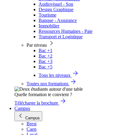
Audiovisuel - Son
Design Graphique
Tourisme
Banque - Assurance
Immobilier
Ressources Humaines - Paie
Transport et Logistique
Par niveau
Bac +1
Bac +2
Bac +3
Bac +5
Tous les niveaux
Toutes nos formations
Quelle formation te convient ?
Télécharge la brochure
Campus
Campus
Brest
Caen
Laval