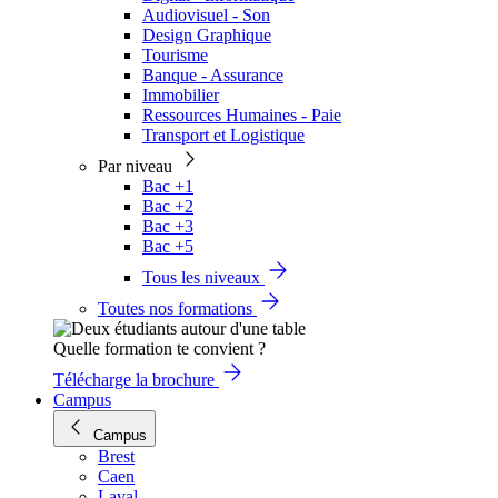
Audiovisuel - Son
Design Graphique
Tourisme
Banque - Assurance
Immobilier
Ressources Humaines - Paie
Transport et Logistique
Par niveau
Bac +1
Bac +2
Bac +3
Bac +5
Tous les niveaux
Toutes nos formations
Quelle formation te convient ?
Télécharge la brochure
Campus
Campus
Brest
Caen
Laval