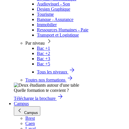
Audiovisuel - Son
Design Graphique
Tourisme
Banque - Assurance
Immobilier
Ressources Humaines - Paie
Transport et Logistique
Par niveau
Bac +1
Bac +2
Bac +3
Bac +5
Tous les niveaux
Toutes nos formations
Quelle formation te convient ?
Télécharge la brochure
Campus
Campus
Brest
Caen
Laval