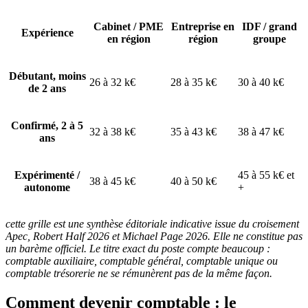
Cabinet / PME
Entreprise en
IDF / grand
Expérience
en région
région
groupe
Débutant, moins
26 à 32 k€
28 à 35 k€
30 à 40 k€
de 2 ans
Confirmé, 2 à 5
32 à 38 k€
35 à 43 k€
38 à 47 k€
ans
Expérimenté /
45 à 55 k€ et
38 à 45 k€
40 à 50 k€
autonome
+
cette grille est une synthèse éditoriale indicative issue du croisement
Apec, Robert Half 2026 et Michael Page 2026. Elle ne constitue pas
un barème officiel. Le titre exact du poste compte beaucoup :
comptable auxiliaire, comptable général, comptable unique ou
comptable trésorerie ne se rémunèrent pas de la même façon.
Comment devenir comptable : le