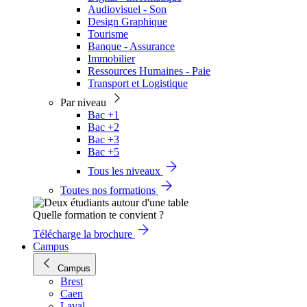
Audiovisuel - Son
Design Graphique
Tourisme
Banque - Assurance
Immobilier
Ressources Humaines - Paie
Transport et Logistique
Par niveau
Bac +1
Bac +2
Bac +3
Bac +5
Tous les niveaux
Toutes nos formations
Quelle formation te convient ?
Télécharge la brochure
Campus
Campus
Brest
Caen
Laval