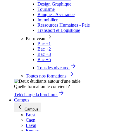
Design Graphique
Tourisme
Banque - Assurance
Immobilier
Ressources Humaines - Paie
Transport et Logistique
Par niveau
Bac +1
Bac +2
Bac +3
Bac +5
Tous les niveaux
Toutes nos formations
Quelle formation te convient ?
Télécharge la brochure
Campus
Campus
Brest
Caen
Laval
Rennes