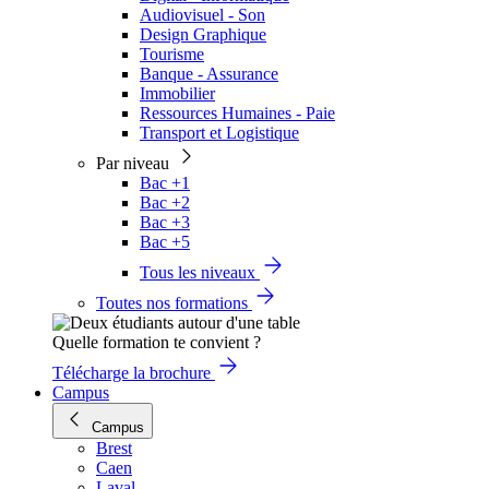
Audiovisuel - Son
Design Graphique
Tourisme
Banque - Assurance
Immobilier
Ressources Humaines - Paie
Transport et Logistique
Par niveau
Bac +1
Bac +2
Bac +3
Bac +5
Tous les niveaux
Toutes nos formations
Quelle formation te convient ?
Télécharge la brochure
Campus
Campus
Brest
Caen
Laval