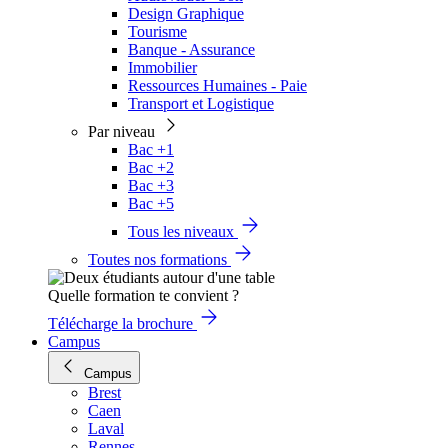
Design Graphique
Tourisme
Banque - Assurance
Immobilier
Ressources Humaines - Paie
Transport et Logistique
Par niveau
Bac +1
Bac +2
Bac +3
Bac +5
Tous les niveaux
Toutes nos formations
Quelle formation te convient ?
Télécharge la brochure
Campus
Campus
Brest
Caen
Laval
Rennes