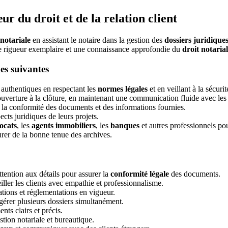
r du droit et de la relation client
notariale
en assistant le notaire dans la gestion des
dossiers juridique
e rigueur exemplaire et une connaissance approfondie du
droit notarial
es suivantes
 authentiques en respectant les
normes légales
et en veillant à la sécuri
l'ouverture à la clôture, en maintenant une communication fluide avec les 
r la conformité des documents et des informations fournies.
ects juridiques de leurs projets.
ocats
, les
agents immobiliers
, les
banques
et autres professionnels po
surer de la bonne tenue des archives.
ttention aux détails pour assurer la
conformité légale
des documents.
iller les clients avec empathie et professionnalisme.
ations et réglementations en vigueur.
 gérer plusieurs dossiers simultanément.
nts clairs et précis.
stion notariale et bureautique.