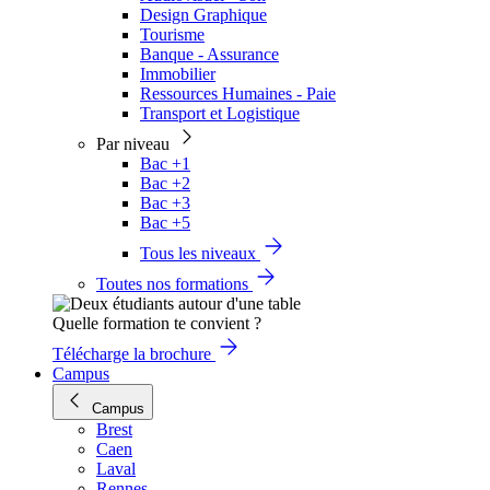
Design Graphique
Tourisme
Banque - Assurance
Immobilier
Ressources Humaines - Paie
Transport et Logistique
Par niveau
Bac +1
Bac +2
Bac +3
Bac +5
Tous les niveaux
Toutes nos formations
Quelle formation te convient ?
Télécharge la brochure
Campus
Campus
Brest
Caen
Laval
Rennes