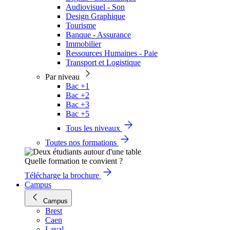
Audiovisuel - Son
Design Graphique
Tourisme
Banque - Assurance
Immobilier
Ressources Humaines - Paie
Transport et Logistique
Par niveau
Bac +1
Bac +2
Bac +3
Bac +5
Tous les niveaux
Toutes nos formations
Quelle formation te convient ?
Télécharge la brochure
Campus
Campus
Brest
Caen
Laval