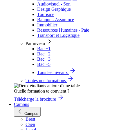
Audiovisuel - Son
Design Graphique
Tourisme
Banque - Assurance
Immobilier
Ressources Humaines - Paie
Transport et Logistique
Par niveau
Bac +1
Bac +2
Bac +3
Bac +5
Tous les niveaux
Toutes nos formations
Quelle formation te convient ?
Télécharge la brochure
Campus
Campus
Brest
Caen
Laval