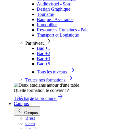
Audiovisuel - Son
Design Graphique
Tourisme
Banque - Assurance
Immobilier
Ressources Humaines - Paie
Transport et Logistique
Par niveau
Bac +1
Bac +2
Bac +3
Bac +5
Tous les niveaux
Toutes nos formations
Quelle formation te convient ?
Télécharge la brochure
Campus
Campus
Brest
Caen
Laval